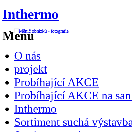
Inthermo
Menu
O nás
projekt
Probíhající AKCE
Probíhající AKCE na san
Inthermo
Sortiment suchá výstavb