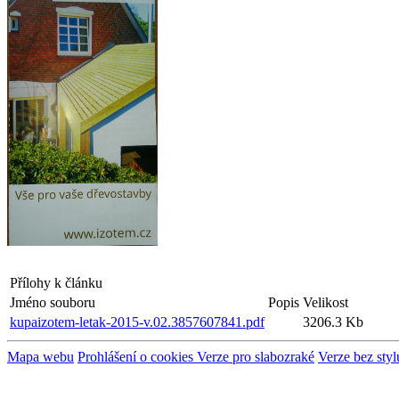
Přílohy k článku
Jméno souboru
Popis
Velikost
kupaizotem-letak-2015-v.02.3857607841.pdf
3206.3 Kb
Mapa webu
Prohlášení o cookies
Verze pro slabozraké
Verze bez styl