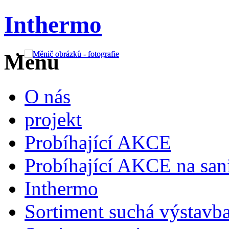
Inthermo
Menu
O nás
projekt
Probíhající AKCE
Probíhající AKCE na san
Inthermo
Sortiment suchá výstavb