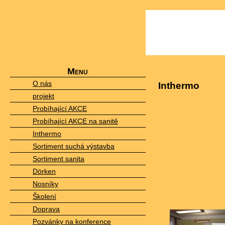
Menu
O nás
Inthermo
projekt
Probíhající AKCE
Probíhající AKCE na sanitě
Inthermo
Sortiment suchá výstavba
Sortiment sanita
Dörken
Nosníky
Školení
Doprava
Pozvánky na konference